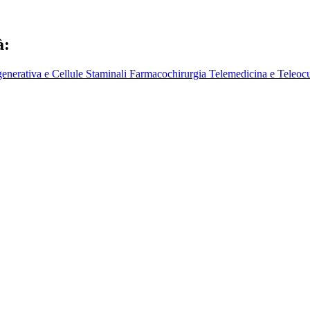
à:
enerativa e Cellule Staminali
Farmacochirurgia
Telemedicina e Teleocu