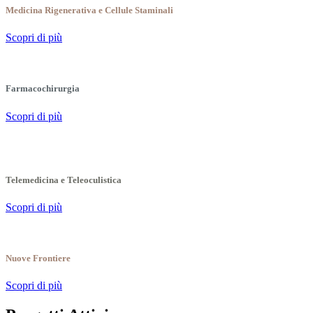
Medicina Rigenerativa e Cellule Staminali
Scopri di più
Farmacochirurgia
Scopri di più
Telemedicina e Teleoculistica
Scopri di più
Nuove Frontiere
Scopri di più