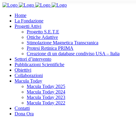
Home
La Fondazione
Progetti Attivi
Progetto S.E.T.E
Ottiche Adattive
Stimolazione Magnetica Transcranica
Protesi Retinica PRIMA
Creazione di un database condiviso USA – Italia
Settori d’intervento
Pubblicazioni Scientifiche
Obiettivi
Collaborazioni
Macula Today
Macula Today 2025
Macula Today 2024
Macula Today 2023
Macula Today 2022
Contatti
Dona Ora