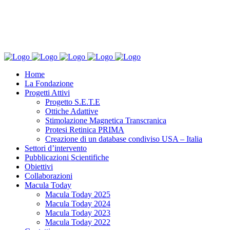
Home
La Fondazione
Progetti Attivi
Progetto S.E.T.E
Ottiche Adattive
Stimolazione Magnetica Transcranica
Protesi Retinica PRIMA
Creazione di un database condiviso USA – Italia
Settori d’intervento
Pubblicazioni Scientifiche
Obiettivi
Collaborazioni
Macula Today
Macula Today 2025
Macula Today 2024
Macula Today 2023
Macula Today 2022