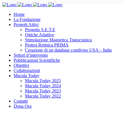
Home
La Fondazione
Progetti Attivi
Progetto S.E.T.E
Ottiche Adattive
Stimolazione Magnetica Transcranica
Protesi Retinica PRIMA
Creazione di un database condiviso USA – Italia
Settori d’intervento
Pubblicazioni Scientifiche
Obiettivi
Collaborazioni
Macula Today
Macula Today 2025
Macula Today 2024
Macula Today 2023
Macula Today 2022
Contatti
Dona Ora