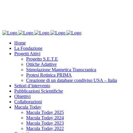
Home
La Fondazione
Progetti Attivi
Progetto S.E.T.E
Ottiche Adattive
Stimolazione Magnetica Transcranica
Protesi Retinica PRIMA
Creazione di un database condiviso USA – Italia
Settori d’intervento
Pubblicazioni Scientifiche
Obiettivi
Collaborazioni
Macula Today
Macula Today 2025
Macula Today 2024
Macula Today 2023
Macula Today 2022