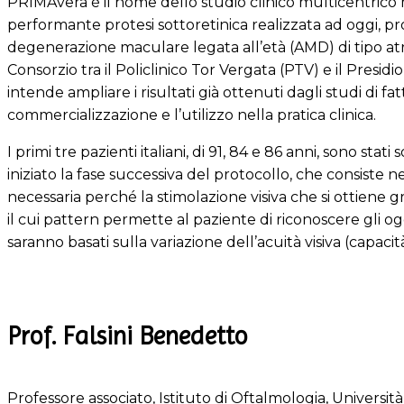
PRIMAvera è il nome dello studio clinico multicentrico mi
performante protesi sottoretinica realizzata ad oggi, pr
degenerazione maculare legata all’età (AMD) di tipo atrof
Consorzio tra il Policlinico Tor Vergata (PTV) e il Presi
intende ampliare i risultati già ottenuti dagli studi di f
commercializzazione e l’utilizzo nella pratica clinica.
I primi tre pazienti italiani, di 91, 84 e 86 anni, sono s
iniziato la fase successiva del protocollo, che consiste nel
necessaria perché la stimolazione visiva che si ottiene gr
il cui pattern permette al paziente di riconoscere gli ogge
saranno basati sulla variazione dell’acuità visiva (capacit
Prof. Falsini Benedetto
Professore associato, Istituto di Oftalmologia, Universi