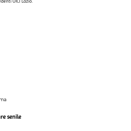
denti UICI Lazio.
oma
re senile