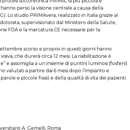
 protesi sottoretinica PRIMA, la più piccola e
 hanno perso la visione centrale a causa della
). Lo studio PRIMAvera, realizzato in Italia grazie al
ddolorata, supervisionato dal Ministero della Salute,
cazione FDA e la marcatura CE necessarie per la
di settembre scorso e proprio in questi giorni hanno
visiva, che durerà circa 12 mesi. La riabilitazione è
le” e assomiglia a un insieme di puntini luminosi (fosfeni)
nno valutati a partire dai 6 mesi dopo l’impianto e
role e piccole frasi) e della qualità di vita dei pazienti.
iversitario A. Gemelli, Roma