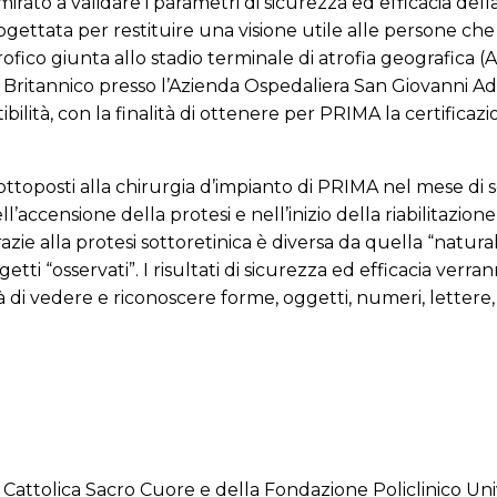
rato a validare i parametri di sicurezza ed efficacia della
ogettata per restituire una visione utile alle persone che
ico giunta allo stadio terminale di atrofia geografica (AG
dio Britannico presso l’Azienda Ospedaliera San Giovanni A
attibilità, con la finalità di ottenere per PRIMA la certifi
tati sottoposti alla chirurgia d’impianto di PRIMA nel mese 
l’accensione della protesi e nell’inizio della riabilitazione 
azie alla protesi sottoretinica è diversa da quella “natura
tti “osservati”. I risultati di sicurezza ed efficacia verra
à di vedere e riconoscere forme, oggetti, numeri, lettere, pa
tà Cattolica Sacro Cuore e della Fondazione Policlinico Un