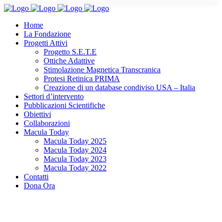
Home
La Fondazione
Progetti Attivi
Progetto S.E.T.E
Ottiche Adattive
Stimolazione Magnetica Transcranica
Protesi Retinica PRIMA
Creazione di un database condiviso USA – Italia
Settori d’intervento
Pubblicazioni Scientifiche
Obiettivi
Collaborazioni
Macula Today
Macula Today 2025
Macula Today 2024
Macula Today 2023
Macula Today 2022
Contatti
Dona Ora