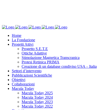
Home
La Fondazione
Progetti Attivi
Progetto S.E.T.E
Ottiche Adattive
Stimolazione Magnetica Transcranica
Protesi Retinica PRIMA
Creazione di un database condiviso USA – Italia
Settori d’intervento
Pubblicazioni Scientifiche
Obiettivi
Collaborazioni
Macula Today
Macula Today 2025
Macula Today 2024
Macula Today 2023
Macula Today 2022